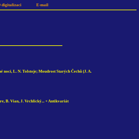
 digitalizaci
E-mail
é noci, L. N. Tolstoje; Moudrost Starých Čechů (J. A.
, B. Vian, J. Vrchlický... + Antikvariát