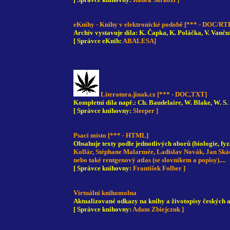
eKnihy - Knihy v elektronické podobě [*** - DOC/R
Archív vystavuje díla: K. Čapka, K. Poláčka, V. Vančur
[ Správce eKnih:
ABALESA]
Literatura.jinak.cz [*** - DOC,TXT]
Kompletní díla např.: Ch. Baudelaire, W. Blake, W. S. 
[ Správce knihovny:
Sleeper ]
Psací místo [*** - HTML]
Obsahuje texty podle jednotlivých oborů (biologie, fyz
Kollár, Stéphane Malarmée, Ladislav Novák, Jan Skáce
nebo také rentgenový atlas (se slovníkem a popisy)....
[ Správce knihovny:
František Folber ]
Virtuální knihomolna
Aktualizované odkazy na knihy a životopisy českých a
[ Správce knihovny:
Adam Zbiejczuk ]