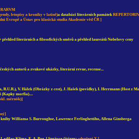
ERARVM
 letopisy a kroniky v latině)
a databázi literárních památek
REPERTORIVM (b
ední Evropě a Ústav pro klasická studia Akademie věd ČR ]
+ přehled literárních a filosofických směrů a přehled laureátů Nobelovy ceny
 českých autorů a zvukové ukázky, literární revue, recense...
, R.U.R.), V. Hálek (Obrázky z cest), J. Hašek (povídky), I. Herrmann (Host z Ma
 (Kapky morfia)....
okl. mérnök)]
pný]
knihy Williama S. Burroughse, Lawrence Ferlinghettiho, Allena Ginsberga
 Ladilav Klíma, E. A. Poe. [ Správce čítárny:
sdružení X ]