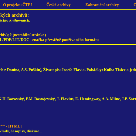
O projektu ČTE!
České archivy
Zahraniční archivy
O
ckých archívů:
ěchto knihovnách.
chiv)
; ?
(nestabilní stránka)
L/PDF/LIT/DOC -
značka převážně používaného formátu
h z Donína, A.S. Puškin), Životopis: Josefa Flavia, Pohádky: Kniha Tisíce a jedn
H. Borovský, F.M. Dostojevský, J. Flavius, E. Hemingway, A.A. Milne, J.P. Sartre
** - HTML]
lady, časopisy, diskuse...