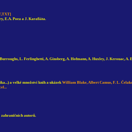
TF,TXT]
y, E.A. Poea a J. Karafiáta.
Burroughs, L. Ferlinghetti, A. Ginsberg, A. Hofmann, A. Huxley, J. Kerouac, A. E.
ika...) a velké množství knih a ukázek
William Blake, Albert Camus, F. L. Čelak
l...
 zahraničních autorů.