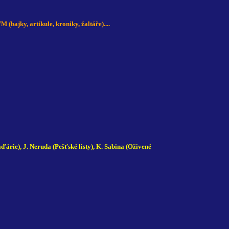
ajky, artikule, kroniky, žaltáře)....
ďárie), J. Neruda (Pešťské listy), K. Sabina (Oživené