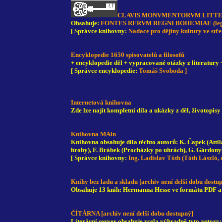
CLAVIS MONVMENTORVM LITT
Obsahuje:
FONTES RERVM REGNI BOHEMIAE (legendy,
[ Správce knihovny:
Nadace pro dějiny kultury ve stř
Encyklopedie 1650 spisovatelů a filosofů
+ encyklopedie děl + vypracované otázky z literatury 
[ Správce encyklopedie:
Tomáš Svoboda ]
Internetová knihovna
Zde lze najít kompletní díla a ukázky z děl, životopisy
Knihovna MAin
Knihovna obsahuje díla těchto autorů: K. Čapek (Attila
hroby), F. Brábek (Procházky po uhrách), G. Gárdonyi
[ Správce knihovny:
Ing. Ladislav Tóth (Tóth László, 
Knihy bez ladu a skladu [archiv není delší dobu dostu
Obsahuje 13 knih: Hermanna Hesse ve formátu PDF a 
ČÍTÁRNA [archiv není delší dobu dostupný]
Literární server obsahuje zcela výhradně tyto autory: