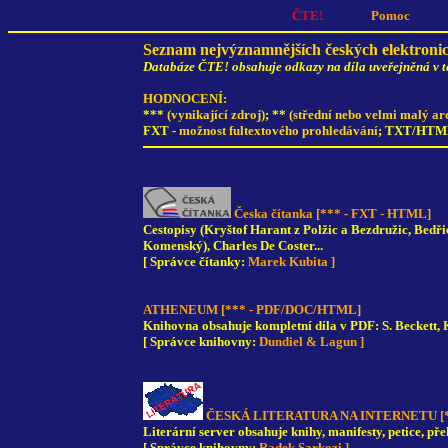
ČTE!
Pomoc
Seznam nejvýznamnějších českých elektroni
Databáze ČTE! obsahuje odkazy na díla uveřejněná v t
HODNOCENÍ:
***
(vynikající zdroj)
; **
(střední nebo velmi malý ar
FXT -
možnost fultextového prohledávání
; TXT/HTM
Česka čítanka [*** - FXT - HTML]
Cestopisy (Kryštof Harant z Polžic a Bezdružic, Bedřic
Komenský), Charles De Coster...
[ Správce čítanky:
Marek Kubita ]
ATHENEUM [*** - PDF/DOC/HTML]
Knihovna obsahuje kompletní díla v PDF: S. Beckett, K.
[ Správce knihovny:
Dundiel & Lagun ]
ČESKÁ LITERATURA NA INTERNETU [*
Literární server obsahuje knihy, manifesty, petice, přek
[ Správce knihovny:
Radek Sarkozi ]